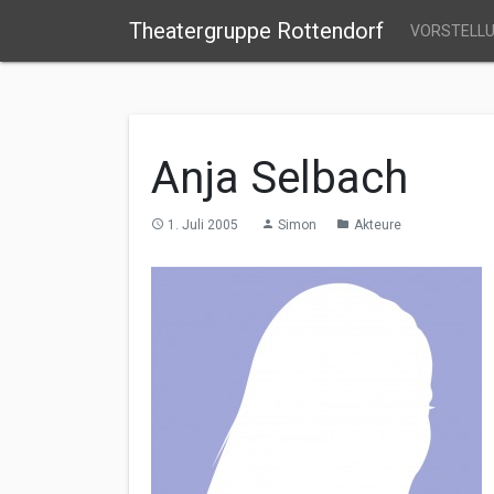
Theatergruppe Rottendorf
VORSTELL
Anja Selbach
1. Juli 2005
Simon
Akteure
access_time
person
folder