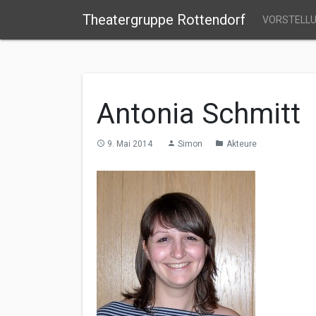
Theatergruppe Rottendorf
VORSTELL
Antonia Schmitt
9. Mai 2014
Simon
Akteure
access_time
person
folder