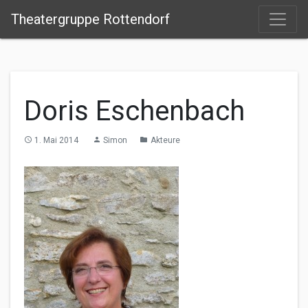
Theatergruppe Rottendorf
Doris Eschenbach
1. Mai 2014
Simon
Akteure
access_time
person
folder