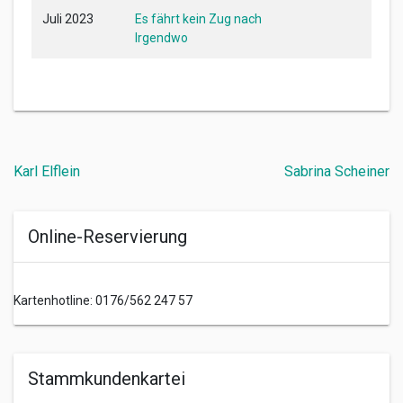
Juli 2023
Es fährt kein Zug nach
Irgendwo
Beitragsnavigation
Karl Elflein
Sabrina Scheiner
Online-Reservierung
Kartenhotline: 0176/562 247 57
Stammkundenkartei