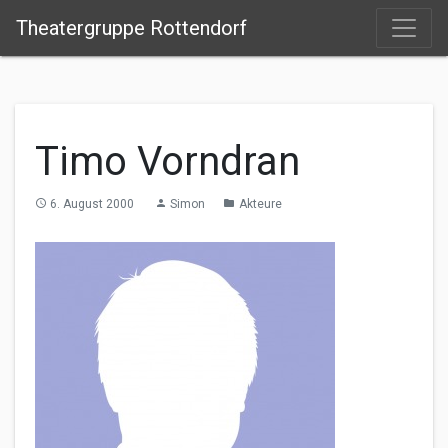
Theatergruppe Rottendorf
Timo Vorndran
6. August 2000
Simon
Akteure
access_time
person
folder