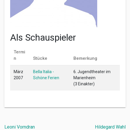
Als Schauspieler
Termi
n
Stücke
Bemerkung
März
Bella Italia -
6. Jugendtheater im
2007
Schöne Ferien
Marienheim
(3 Einakter)
Beitragsnavigation
Leoni Vorndran
Hildegard Wahl