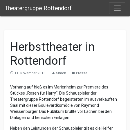
Theatergruppe Rottendorf
Herbsttheater in
Rottendorf
11. November 2013
Simon
Presse
access_time
person
folder
Vorhang auf hieß es im Marienheim zur Premiere des
Stückes „Rosen für Harry“. Die Schauspieler der
Theatergruppe Rottendorf begeisterten im ausverkauften
Saal mit dieser Boulevardkomödie von Raymond
Weissenburger. Das Publikum brüllte vor Lachen bei den
Dialogen und tierischen Einlagen.
Neben den Leistungen der Schauspieler gilt es die Helfer