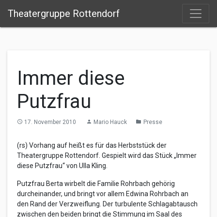
Theatergruppe Rottendorf
Immer diese
Putzfrau
17. November 2010
Mario Hauck
Presse
access_time
person
folder
(rs) Vorhang auf heißt es für das Herbststück der
Theatergruppe Rottendorf. Gespielt wird das Stück „Immer
diese Putzfrau“ von Ulla Kling.
Putzfrau Berta wirbelt die Familie Rohrbach gehörig
durcheinander, und bringt vor allem Edwina Rohrbach an
den Rand der Verzweiflung. Der turbulente Schlagabtausch
zwischen den beiden bringt die Stimmung im Saal des