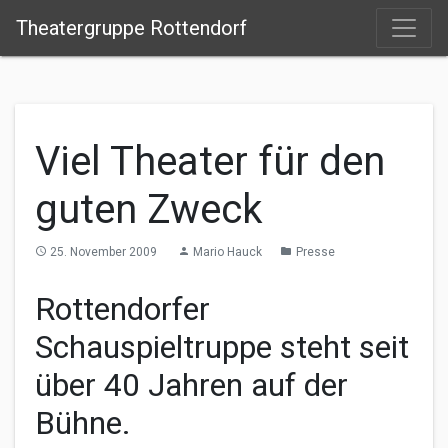
Theatergruppe Rottendorf
Viel Theater für den
guten Zweck
25. November 2009
Mario Hauck
Presse
access_time
person
folder
Rottendorfer
Schauspieltruppe steht seit
über 40 Jahren auf der
Bühne.