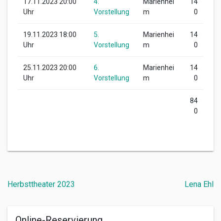
17.11.2023 20:00
4.
Marienhei
14
Uhr
Vorstellung
m
0
19.11.2023 18:00
5.
Marienhei
14
Uhr
Vorstellung
m
0
25.11.2023 20:00
6.
Marienhei
14
Uhr
Vorstellung
m
0
84
0
Beitragsnavigation
Herbsttheater 2023
Lena Ehl
Online-Reservierung