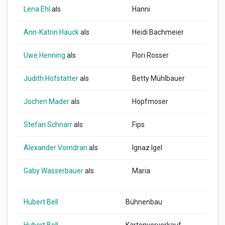
Lena Ehl
als
Hanni
Ann-Katrin Hauck
als
Heidi Bachmeier
Uwe Henning
als
Flori Rosser
Judith Hofstätter
als
Betty Mühlbauer
Jochen Mader
als
Hopfmoser
Stefan Schnarr
als
Fips
Alexander Vorndran
als
Ignaz Igel
Gaby Wasserbauer
als
Maria
Hubert Bell
Bühnenbau
Hubert Bell
Kartenvorverkauf