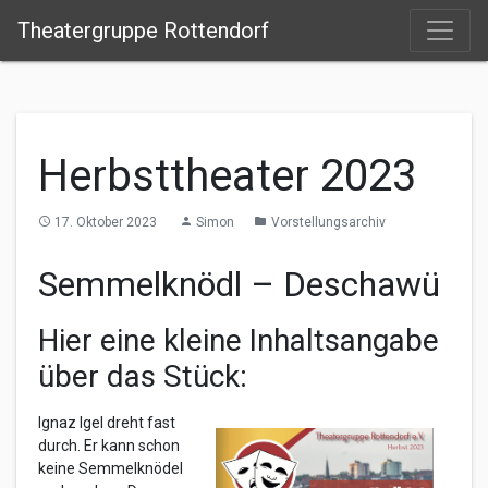
Theatergruppe Rottendorf
Herbsttheater 2023
17. Oktober 2023
Simon
Vorstellungsarchiv
access_time
person
folder
Semmelknödl – Deschawü
Hier eine kleine Inhaltsangabe
über das Stück:
Ignaz Igel dreht fast
durch. Er kann schon
keine Semmelknödel