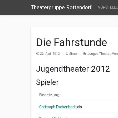
Theatergruppe Rottendorf
VORSTELL
Die Fahrstunde
22. April 2012
Simon
Junges Theater
,
Vors
access_time
person
folder
Jugendtheater 2012
Spieler
Besetzung
Christoph Eschenbach
als