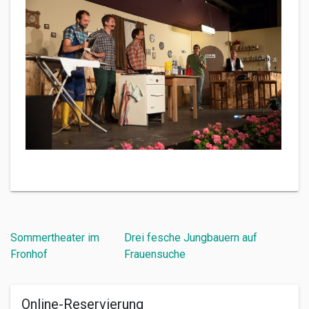
Beitragsnavigation
Sommertheater im
Drei fesche Jungbauern auf
Fronhof
Frauensuche
Online-Reservierung