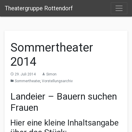
Theatergruppe Rottendorf
Sommertheater
2014
29. Juli 2014
Simon
access_time
person
Sommertheater
,
Vorstellungsarchiv
folder
Landeier – Bauern suchen
Frauen
Hier eine kleine Inhaltsangabe