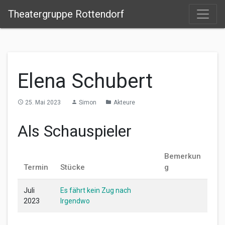
Theatergruppe Rottendorf
Elena Schubert
25. Mai 2023
Simon
Akteure
access_time
person
folder
Als Schauspieler
Bemerkun
Termin
Stücke
g
Juli
Es fährt kein Zug nach
2023
Irgendwo