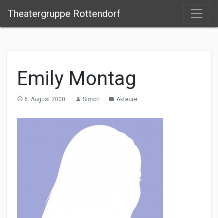
Theatergruppe Rottendorf
Emily Montag
6. August 2000
Simon
Akteure
access_time
person
folder