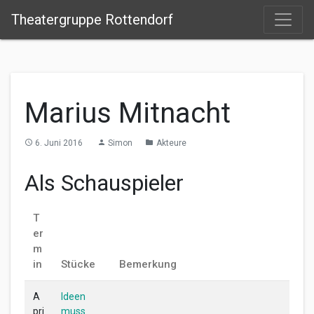
Theatergruppe Rottendorf
Marius Mitnacht
6. Juni 2016
Simon
Akteure
access_time
person
folder
Als Schauspieler
T
er
m
in
Stücke
Bemerkung
A
Ideen
pri
muss