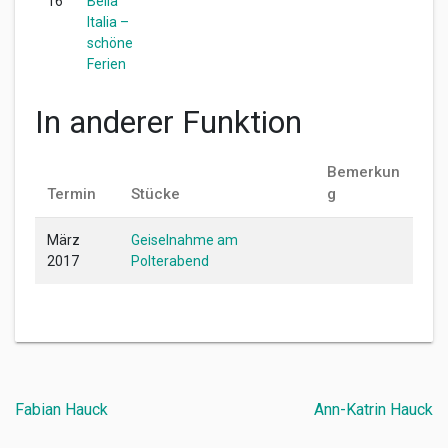
16
Bella
Italia –
schöne
Ferien
In anderer Funktion
Bemerkun
Termin
Stücke
g
März
Geiselnahme am
2017
Polterabend
Beitragsnavigation
Fabian Hauck
Ann-Katrin Hauck