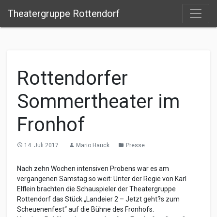
Theatergruppe Rottendorf
Rottendorfer
Sommertheater im
Fronhof
14. Juli 2017
Mario Hauck
Presse
access_time
person
folder
Nach zehn Wochen intensiven Probens war es am
vergangenen Samstag so weit: Unter der Regie von Karl
Elflein brachten die Schauspieler der Theatergruppe
Rottendorf das Stück „Landeier 2 – Jetzt geht?s zum
Scheuenenfest“ auf die Bühne des Fronhofs.