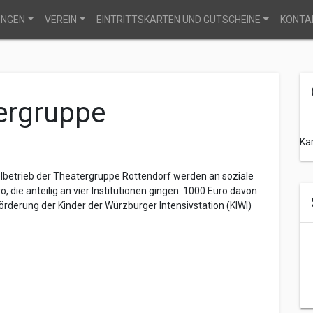
UNGEN
VEREIN
EINTRITTSKARTEN UND GUTSCHEINE
KONTA
ergruppe
Ka
ielbetrieb der Theatergruppe Rottendorf werden an soziale
 die anteilig an vier Institutionen gingen. 1000 Euro davon
rderung der Kinder der Würzburger Intensivstation (KIWI)