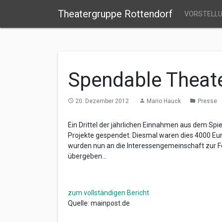
Theatergruppe Rottendorf
VORSTELL
Spendable Theat
20. Dezember 2012
Mario Hauck
Presse
access_time
person
folder
Ein Drittel der jährlichen Einnahmen aus dem Sp
Projekte gespendet. Diesmal waren dies 4000 Euro,
wurden nun an die Interessengemeinschaft zur Fö
übergeben…
zum vollständigen Bericht
Quelle: mainpost.de