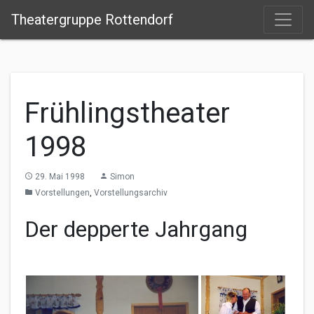
Theatergruppe Rottendorf
Frühlingstheater
1998
29. Mai 1998
Simon
access_time
person
Vorstellungen
,
Vorstellungsarchiv
folder
Der depperte Jahrgang