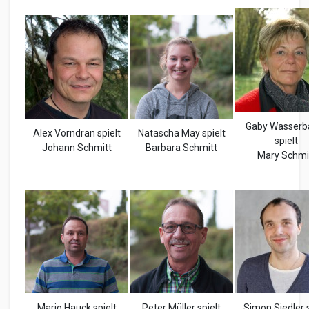
Gaby Wasserb
Alex Vorndran spielt
Natascha May spielt
spielt
Johann Schmitt
Barbara Schmitt
Mary Schmi
Mario Hauck spielt
Peter Müller spielt
Simon Siedler s