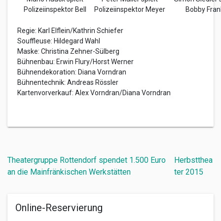
Polizeiinspektor Bell
Polizeiinspektor Meyer
Bobby Fran
Regie: Karl Elflein/Kathrin Schiefer
Souffleuse: Hildegard Wahl
Maske: Christina Zehner-Sülberg
Bühnenbau: Erwin Flury/Horst Werner
Bühnendekoration: Diana Vorndran
Bühnentechnik: Andreas Rössler
Kartenvorverkauf: Alex Vorndran/Diana Vorndran
Beitragsnavigation
Theatergruppe Rottendorf spendet 1.500 Euro
Herbstthea
an die Mainfränkischen Werkstätten
ter 2015
Online-Reservierung