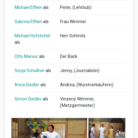
Michael Elflein
als
Peter, (Lehrbub)
Sabrina Elflein
als
Frau Wimmer
Michael Hofstetter
Herr Schmitz
als
Otto Maniuc
als
Der Bäck
Sonja Schüllner
als
Jenny, (Journalistin)
Anna Siedler
als
Andrea, (Wurstverkäuferin)
Simon Siedler
als
Vinzenz Wimmer,
(Metzgermeister)