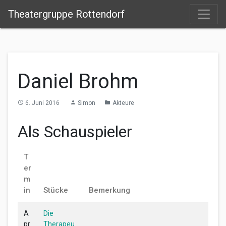
Theatergruppe Rottendorf
Daniel Brohm
6. Juni 2016
Simon
Akteure
access_time
person
folder
Als Schauspieler
T
er
m
in
Stücke
Bemerkung
A
Die
pr
Therapeu