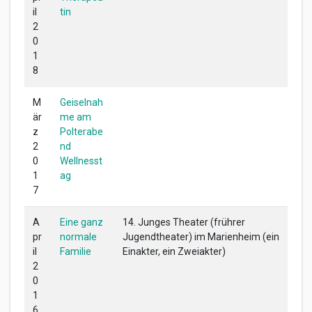
il
tin
2
0
1
8
M
Geiselnah
är
me am
z
Polterabe
2
nd
0
Wellnesst
1
ag
7
A
Eine ganz
14. Junges Theater (frührer
pr
normale
Jugendtheater) im Marienheim (ein
il
Familie
Einakter, ein Zweiakter)
2
0
1
6