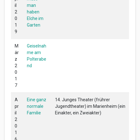
il
man
2
haben
0
Elche im
1
Garten
9
M
Geiselnah
är
me am
z
Polterabe
2
nd
0
1
7
A
Eine ganz
14. Junges Theater (frührer
pr
normale
Jugendtheater) im Marienheim (ein
il
Familie
Einakter, ein Zweiakter)
2
0
1
6