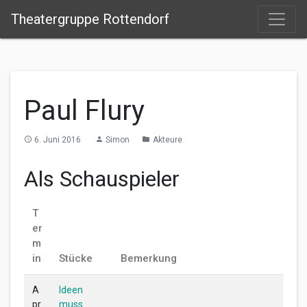
Theatergruppe Rottendorf
Paul Flury
6. Juni 2016
Simon
Akteure
access_time
person
folder
Als Schauspieler
T
er
m
in
Stücke
Bemerkung
A
Ideen
pr
muss