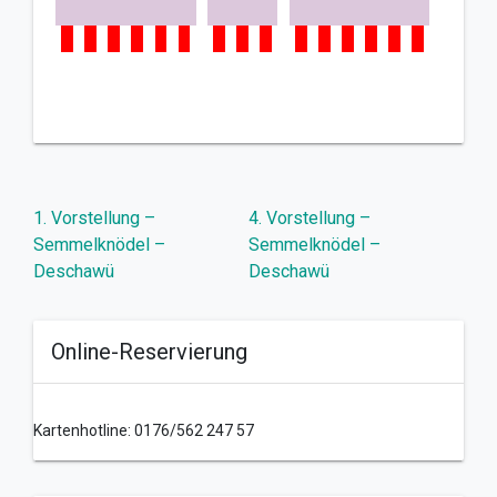
Beitragsnavigation
1. Vorstellung –
4. Vorstellung –
Semmelknödel –
Semmelknödel –
Deschawü
Deschawü
Online-Reservierung
Kartenhotline: 0176/562 247 57