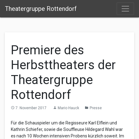
Theatergruppe Rottendorf
Premiere des
Herbsttheaters der
Theatergruppe
Rottendorf
7. November 2017
Mario Hauck
Presse
access_time
person
folder
Für die Schauspieler um die Regisseure Karl Elflein und
Kathrin Schiefer, sowie die Souffleuse Hildegard Wahl war
es nach 10 Wochen intensiven Probens kürzlich soweit. Im