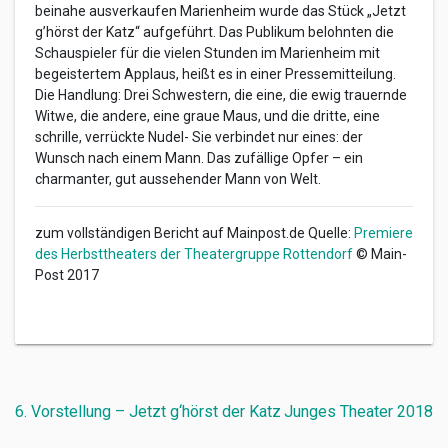
beinahe ausverkaufen Marienheim wurde das Stück „Jetzt
g’hörst der Katz“ aufgeführt. Das Publikum belohnten die
Schauspieler für die vielen Stunden im Marienheim mit
begeistertem Applaus, heißt es in einer Pressemitteilung.
Die Handlung: Drei Schwestern, die eine, die ewig trauernde
Witwe, die andere, eine graue Maus, und die dritte, eine
schrille, verrückte Nudel- Sie verbindet nur eines: der
Wunsch nach einem Mann. Das zufällige Opfer – ein
charmanter, gut aussehender Mann von Welt.
zum vollständigen Bericht auf Mainpost.de Quelle:
Premiere
des Herbsttheaters der Theatergruppe Rottendorf
© Main-
Post 2017
Beitragsnavigation
6. Vorstellung – Jetzt g‘hörst der Katz
Junges Theater 2018