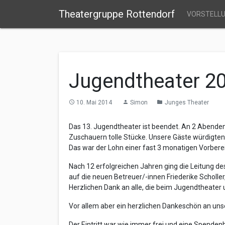
Theatergruppe Rottendorf
VORSTELL
Jugendtheater 2
10. Mai 2014
Simon
Junges Theater
access_time
person
folder
Das 13. Jugendtheater ist beendet. An 2 Abenden
Zuschauern tolle Stücke. Unsere Gäste würdigten 
Das war der Lohn einer fast 3 monatigen Vorberei
Nach 12 erfolgreichen Jahren ging die Leitung d
auf die neuen Betreuer/-innen Friederike Scholler
Herzlichen Dank an alle, die beim Jugendtheate
Vor allem aber ein herzlichen Dankeschön an uns
Der Eintritt war wie immer frei und eine Spende