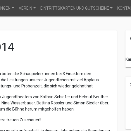
UNGEN
VEREIN
EINTRITTSKARTEN UND GUTSCHEINE
KONTA
014
Ka
 boten die Schaupieler/-innen bei 3 Einaktern den
die Leistungen unserer Jugendlichen mit viel Applaus.
tungs- und Probenzeit, die sich wieder gelohnt hat.
es Jugendtheaters von Kathrin Schiefer und Helmut Beuther
, Nina Wasserbauer, Bettina Rössler und Simon Siedler über.
r um die Bühne herum mitgeholfen haben.
ere treuen Zuschauer!!
nbox wurde aufgestellt. In diesem Jahr gehen die Spenden an