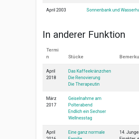
April 2003
Sonnenbank und Wasserh
In anderer Funktion
Termi
n
Stücke
Bemerk
April
Das Kaffeekränzchen
2018
Die Renovierung
Die Therapeutin
März
Geiselnahme am
2017
Polterabend
Endlich ein Sechser
Wellnesstag
April
Eine ganz normale
14. Junge
2016
Familie
Einakter, 