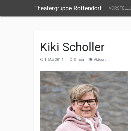
Theatergruppe Rottendorf
VORSTELL
Kiki Scholler
1. Mai 2014
Simon
Akteure
access_time
person
folder