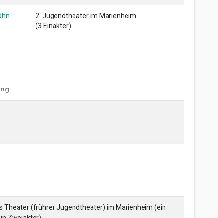
ahn
2. Jugendtheater im Marienheim
(3 Einakter)
ung
s Theater (frührer Jugendtheater) im Marienheim (ein
ein Zweiakter)