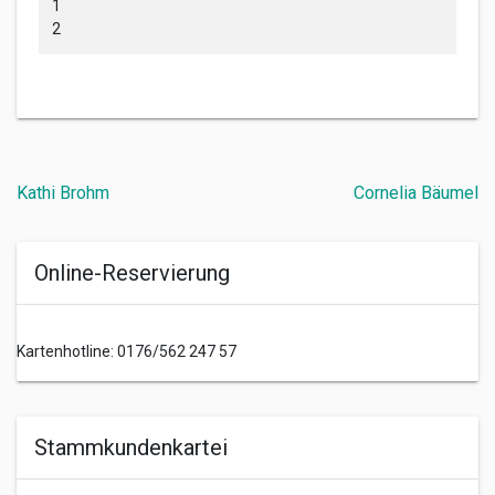
1
2
Beitragsnavigation
Kathi Brohm
Cornelia Bäumel
Online-Reservierung
Kartenhotline: 0176/562 247 57
Stammkundenkartei