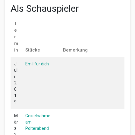
Als Schauspieler
T
e
r
m
in
Stücke
Bemerkung
J
Emil für dich
ul
i
2
0
1
9
M
Geiselnahme
är
am
z
Polterabend
2