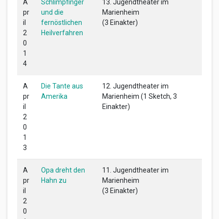
A
Schlimpfinger
13. Jugendtheater im
pr
und die
Marienheim
il
fernöstlichen
(3 Einakter)
2
Heilverfahren
0
1
4
A
Die Tante aus
12. Jugendtheater im
pr
Amerika
Marienheim (1 Sketch, 3
il
Einakter)
2
0
1
3
A
Opa dreht den
11. Jugendtheater im
pr
Hahn zu
Marienheim
il
(3 Einakter)
2
0