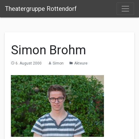
Theatergruppe Rottendorf
Simon Brohm
6. August 2000
Simon
Akteure
access_time
person
folder