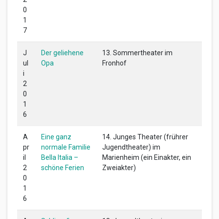
0
1
7
J
Der geliehene
13. Sommertheater im
ul
Opa
Fronhof
i
2
0
1
6
A
Eine ganz
14. Junges Theater (frührer
pr
normale Familie
Jugendtheater) im
il
Bella Italia –
Marienheim (ein Einakter, ein
2
schöne Ferien
Zweiakter)
0
1
6