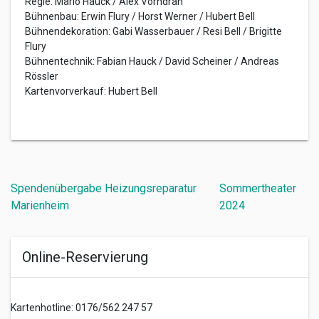
Regie: Mario Hauck / Alex Vorndran
Bühnenbau: Erwin Flury / Horst Werner / Hubert Bell
Bühnendekoration: Gabi Wasserbauer / Resi Bell / Brigitte
Flury
Bühnentechnik: Fabian Hauck / David Scheiner / Andreas
Rössler
Kartenvorverkauf: Hubert Bell
Beitragsnavigation
Spendenübergabe Heizungsreparatur
Sommertheater
Marienheim
2024
Online-Reservierung
Kartenhotline: 0176/562 247 57