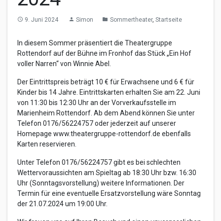
9. Juni 2024
Simon
Sommertheater
,
Startseite
access_time
person
folder
In diesem Sommer präsentiert die Theatergruppe
Rottendorf auf der Bühne im Fronhof das Stück „Ein Hof
voller Narren“ von Winnie Abel.
Der Eintrittspreis beträgt 10 € für Erwachsene und 6 € für
Kinder bis 14 Jahre. Eintrittskarten erhalten Sie am 22. Juni
von 11:30 bis 12:30 Uhr an der Vorverkaufsstelle im
Marienheim Rottendorf. Ab dem Abend können Sie unter
Telefon 0176/56224757 oder jederzeit auf unserer
Homepage www.theatergruppe-rottendorf.de ebenfalls
Karten reservieren.
Unter Telefon 0176/56224757 gibt es bei schlechten
Wettervoraussichten am Spieltag ab 18:30 Uhr bzw. 16:30
Uhr (Sonntagsvorstellung) weitere Informationen. Der
Termin für eine eventuelle Ersatzvorstellung wäre Sonntag
der 21.07.2024 um 19:00 Uhr.