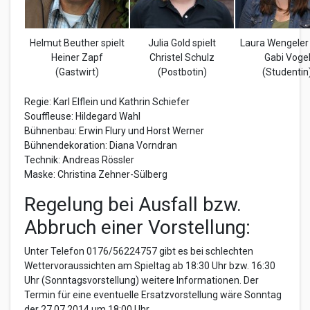
Helmut Beuther spielt
Julia Gold spielt
Laura Wengeler 
Heiner Zapf
Christel Schulz
Gabi Voge
(Gastwirt)
(Postbotin)
(Studentin
Regie: Karl Elflein und Kathrin Schiefer
Souffleuse: Hildegard Wahl
Bühnenbau: Erwin Flury und Horst Werner
Bühnendekoration: Diana Vorndran
Technik: Andreas Rössler
Maske: Christina Zehner-Sülberg
Regelung bei Ausfall bzw.
Abbruch einer Vorstellung:
Unter Telefon 0176/56224757 gibt es bei schlechten
Wettervoraussichten am Spieltag ab 18:30 Uhr bzw. 16:30
Uhr (Sonntagsvorstellung) weitere Informationen. Der
Termin für eine eventuelle Ersatzvorstellung wäre Sonntag
der 27.07.2014 um 18:00 Uhr.